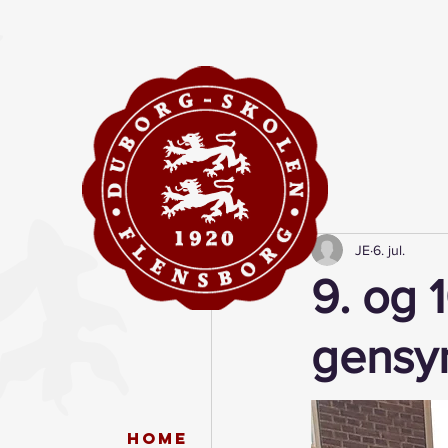
JE
6. jul.
9. og 
gensyn
Home