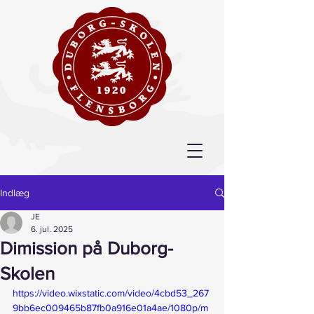
Indlæg
JE
6. jul. 2025
Dimission på Duborg-
Skolen
https://video.wixstatic.com/video/4cbd53_267
9bb6ec009465b87fb0a916e01a4ae/1080p/m