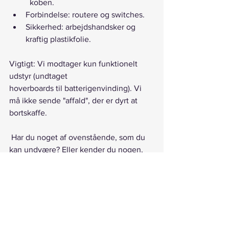
	koben.
Forbindelse: routere og switches.
Sikkerhed: arbejdshandsker og 
kraftig plastikfolie.
Vigtigt: Vi modtager kun funktionelt 
udstyr (undtaget
hoverboards til batterigenvinding). Vi 
må ikke sende "affald", der er dyrt at 
bortskaffe.
 Har du noget af ovenstående, som du 
kan undvære? Eller kender du nogen, 
der har? Ved du et firma, som måske 
havde lyst til at donere penge, så vi kan 
indkøbe noget af ovenstående?Så 
hjælp os med at hjælpe Ukraine!