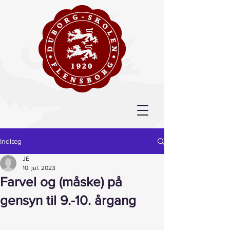
Indlæg
JE
10. jul. 2023
Farvel og (måske) på
gensyn til 9.-10. årgang