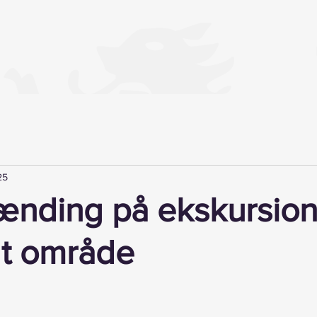
25
nding på ekskursion 
dt område