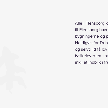
Alle i Flensborg 
til Flensborg havn
bygningerne og på
Heldigvis for Du
og selvtillid få lo
fysikelever en sp
inkl. et indblik i