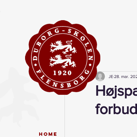
JE
28. mar. 20
Højspæ
forbu
Home