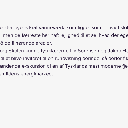
kender byens kraftvarmeværk, som ligger som et hvidt slot
, men de færreste har haft lejlighed til at se, hvad der eg
 de tilhørende arealer.
borg-Skolen kunne fysiklærerne Liv Sørensen og Jakob 
v til at blive inviteret til en rundvisning derinde, så derfor fi
ændende ekskursion til en af Tysklands mest moderne fjer
 fremtidens energimarked.