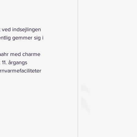
 ved indsejlingen 
entlig gemmer sig i 
Haahr med charme 
k 11. årgangs 
nvarmefaciliteter 