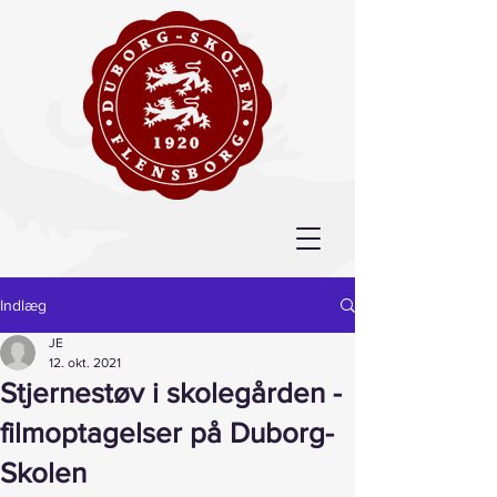
Indlæg
JE
12. okt. 2021
Stjernestøv i skolegården -
filmoptagelser på Duborg-
Skolen