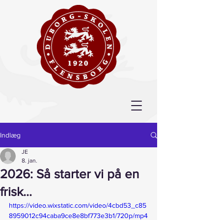
Indlæg
JE
8. jan.
2026: Så starter vi på en
frisk...
https://video.wixstatic.com/video/4cbd53_c85
8959012c94caba9ce8e8bf773e3b1/720p/mp4