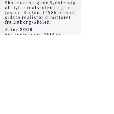
Skoleforening for Sydslesvig
at flytte realskolen til Jens
Jessen-Skolen. I 1986 blev de
sidste realister dimitteret
fra Duborg-Skolen.
Efter 2008
Fra september 2008 er
Duborg-Skolen en ‘dansk
fællesskole med gymnasial
overbygning’ fordi Dansk
Skoleforening for Sydslesvig
har indført Fællesskolen.
Samtidig er Valggymnasiet
fra 1976 efter ny tysk
‘Oberstufenverordnung’
ændret til Profilgymnasiet.
A. P. Møller Skolen - også en
‘dansk fællesskole med
gymnasial overbygning’ -
blev indviet i Slesvig i
september 2008. Duborg-
Skolen er dermed ikke mere
eneste sted i Sydslesvig