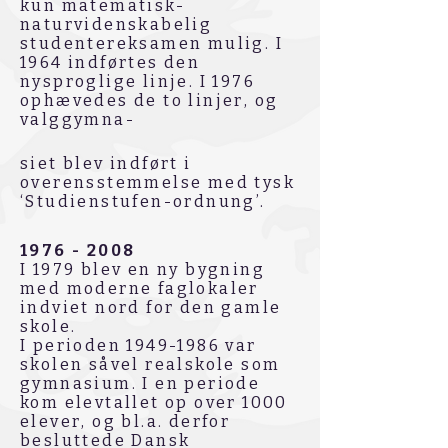
kun matematisk-
naturvidenskabelig
studentereksamen mulig. I
1964 indførtes den
nysproglige linje. I 1976
ophævedes de to linjer, og
valggymna-
siet blev indført i
overensstemmelse med tysk
‘Studienstufen-ordnung’.
1976 - 2008
I 1979 blev en ny bygning
med moderne faglokaler
indviet nord for den gamle
skole.
I perioden
1949-1986
var
skolen såvel realskole som
gymnasium. I en periode
kom elevtallet op over 1000
elever, og bl.a. derfor
besluttede Dansk