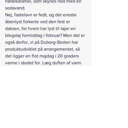
flødekaramel, som skylles ned med en 
sodavand. 
Nej, fastelavn er fedt, og det eneste 
åbenlyst forkerte ved den fest er 
datoen, for hvem har lyst til løjer en 
blegsløj formiddag i februar? Men det er 
også derfor, vi på Duborg-Skolen har 
produktudviklet på arrangementet, så 
det ligger en flot majdag i 20 graders 
varme i stedet for. Læg duften af varm 
asfalt og blå himmel til alt det andet, og 
så er du ikke i tvivl om, at det kan 
noget. 
Husk, du hørte det hos os først!
https://video.wixstatic.com/video/4cbd53_6d0
a80fa97d149ed8ff931339323d1d4/480p/mp4/
file.mp4