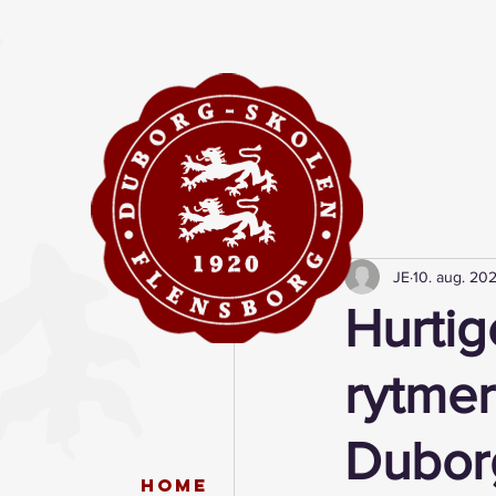
JE
10. aug. 20
Hurti
rytmer
Dubor
Home