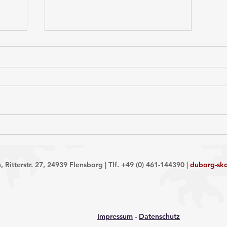
g
Huepåsættelsen 2026 - en
dejlig dag
Ritterstr. 27, 24939 Flensborg | Tlf. +49 (0) 461-144390 |
duborg-sk
Impressum
-
Datenschutz