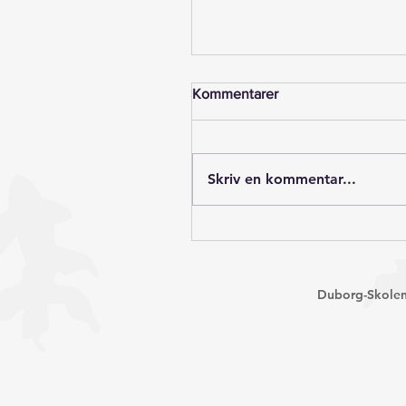
Kommentarer
Skriv en kommentar...
9. og 10. årgang: Farvel - o
på gensyn...
Duborg-Skolen, 