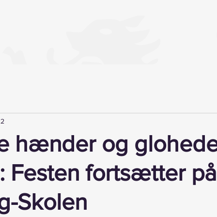
22
ge hænder og glohed
: Festen fortsætter på
g-Skolen