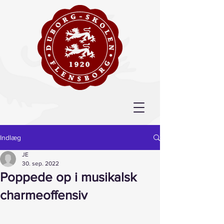
Indlæg
JE
30. sep. 2022
Poppede op i musikalsk
charmeoffensiv