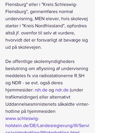
Flensburg" eller i "Kreis Schleswig-
Flensburg", gennemføres normal 
undervisning, MEN elever, hvis skolevej 
starter i "Kreis Nordfriesland", opfordres 
altså jf. ovenfor til selv at vurdere, 
hvorvidt det er forsvarligt at bevæge sig 
ud på skolevejen.
De offentlige skolemyndigheders 
beslutning om aflysning af undervisning 
meddeles fx via radiostationerne R.SH 
og NDR - se evt. også deres 
hjemmesider: 
rsh.de
 og 
ndr.de
 (under 
trafikmeldinger) eller alternativt 
Uddannelsesministeriets såkaldte vinter-
hotline på hjemmesiden 
www.schleswig-
holstein.de/DE/Landesregierung/III/Servi
ce/winterhotline/Winterhotline.html
.