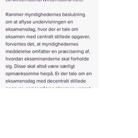
Rammer myndighedernes beslutning 
om at aflyse undervisningen en 
eksamensdag, hvor der er tale om 
eksamen med centralt stillede opgaver, 
forventes det, at myndighedernes 
meddelelse omfatter en præcisering af, 
hvordan eksaminanderne skal forholde 
sig. Disse skal altså være særligt 
opmærksomme herpå. Er der tale om en 
eksamensdag med decentralt stillede 
opgaver, gennemføres eksamen uanset 
en eventuel aflysning af undervisning. 
Eksaminanderne opfordres i givet fald 
til at overnatte hos kammerater i 
Flensborg eller på anden måde sikre 
sig, at de når frem til eksamens 
begyndelse.