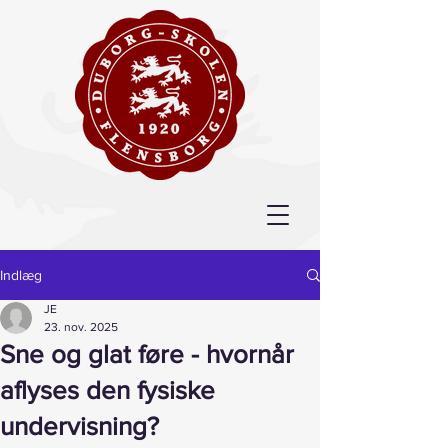
Indlæg
JE
23. nov. 2025
Sne og glat føre - hvornår
aflyses den fysiske
undervisning?