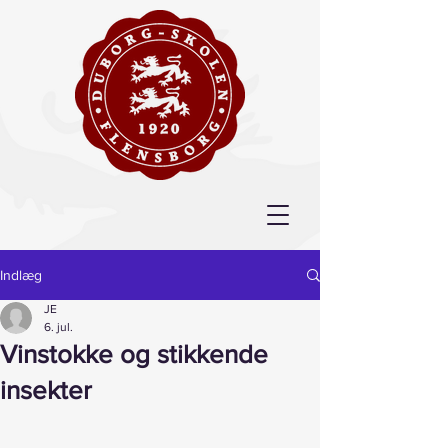
Indlæg
JE
6. jul.
Vinstokke og stikkende
insekter