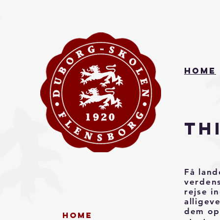
Home
Th
Få land
verdens
rejse i
alligev
dem opl
Home