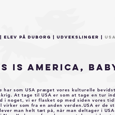
| Elev på Duborg | Udvekslinger |
US
is is America, Bab
e har som USA præget vores kulturelle bevids
krig. At tage til USA er som at tage en tur ind
nd i noget, vi er flasket op med siden vores t
el virker som fra en anden verden.USA er de st
ever man helt tæt på, når man deltager i USA