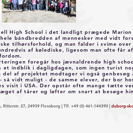
ll High School i det landligt prægede Marion
hele båndbredden af mennesker med vidt forske
iske tilhørsforhold, og man falder i svime ove
ndredvis af kølediske, ligesom man ofte får af
fordom.
rteringen foregår hos jævnaldrende high schoo
s et indblik i dagligdagen, som ingen turist 
 del af projektet modtager vi også genbesøg 
 - så vidt muligt - de samme elever, der bor h
es visit i USA. Der opstår ofte mange tætte v
ræget af tårer og løfter om snart at besøge hi
Ritterstr. 27, 24939 Flensborg | Tlf. +49 (0) 461-144390 |
duborg-sk