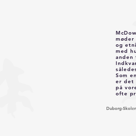
McDowe
møder 
og etn
med hu
anden 
Indkva
sålede
Som en
er det
på vor
ofte p
Duborg-Skolen, 