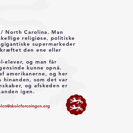
 / North Carolina. Man
llige religiøse, politiske
r gigantiske supermarkeder
kræftet den ene eller
l-elever, og man får
nogensinde kunne opnå.
af amerikanerne, og her
os hinanden, som det var
enskaber, og afskeden er
nanden igen.
olen@skoleforeningen.org