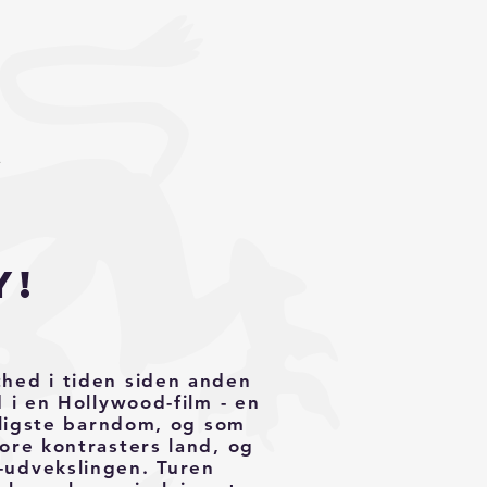
A
y!
thed i tiden siden anden
 i en Hollywood-film - en
idligste barndom, og som
ore kontrasters land, og
-udvekslingen. Turen