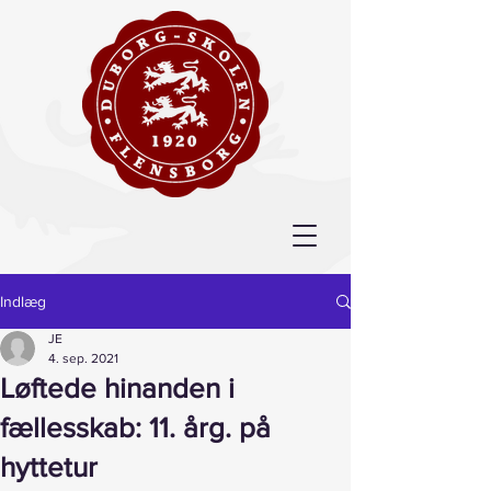
Indlæg
JE
4. sep. 2021
Løftede hinanden i
fællesskab: 11. årg. på
hyttetur