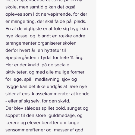
skole, men samtidig kan det også  
opleves som lidt nervepirrende, for der 
er mange ting, der skal falde på  plads. 
En af de vigtigste er at føle sig tryg i sin 
nye klasse, og  blandt en række andre 
arrangementer organiserer skolen 
derfor hvert år  en hyttetur til 
Spejdergården i Tydal for hele 11. årg. 
Her er der knald  på de sociale 
aktiviteter, og med alle mulige former 
for lege, spil,  madlavning, sjov og 
hygge kan det ikke undgås at lære nye 
sider af ens  klassekammerater at kende 
- eller af sig selv, for den skyld.
Der blev således spillet bold, sunget og 
soppet til den store  guldmedalje, og 
lærere og elever beretter om lange 
sensommeraftener og  masser af god 