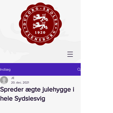
Indlæg
JE
20. dec. 2021
Spreder ægte julehygge i
hele Sydslesvig